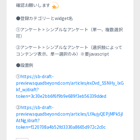
確認お願いします
●登録カテゴリーとwidget名
①アンケート > シンプルなアンケート（単一、複数選択
可）
②アンケート > シンプルなアンケート（選択肢によって
コンテンツ表示、単一選択のみ）※要javascript
●設置例
①
https://sb-draft-
preview.squadbeyond.com/articles/exDvd_SSNHy_lxG
kf_w/draft?
token=3c30e2bb6f6f9b9e689f3eb56339dded
②
https://sb-draft-
preview.squadbeyond.com/articles/LfAujyQEPjMPkSjl
AtNg/draft?
token=f120708a4b52fd3330a8665d972c2c0c