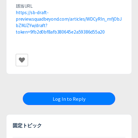
該当URL
https://sb-draft-
preview.squadbeyond.com/articles/WDCyRIn_mfjObJ
bZMJZYw/draft?
token=9fb2d0bf8afb380645e2a59386d55a20
Log In to Reply
固定トピック