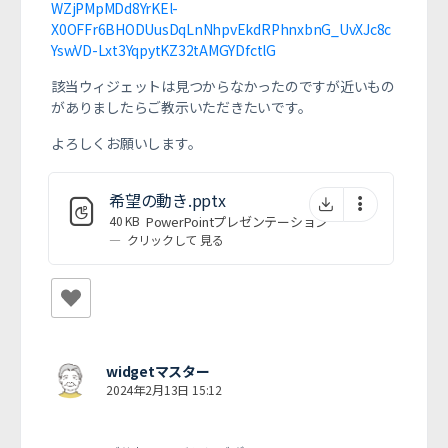
WZjPMpMDd8YrKEl-
X0OFFr6BHODUusDqLnNhpvEkdRPhnxbnG_UvXJc8c
YswVD-Lxt3YqpytKZ32tAMGYDfctlG
該当ウィジェットは見つからなかったのですが近いもの
がありましたらご教示いただきたいです。
よろしくお願いします。
希望の動き.pptx
40 KB
PowerPointプレゼンテーション
—
クリックして
見る
widgetマスター
2024年2月13日 15:12