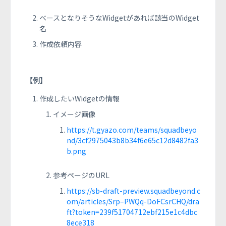
ベースとなりそうなWidgetがあれば該当のWidget
名
作成依頼内容
【例】
作成したいWidgetの情報
イメージ画像
https://t.gyazo.com/teams/squadbeyo
nd/3cf2975043b8b34f6e65c12d8482fa3
b.png
参考ページのURL
https://sb-draft-preview.squadbeyond.c
om/articles/Srp–PWQq-DoFCsrCHQ/dra
ft?token=239f51704712ebf215e1c4dbc
8ece318