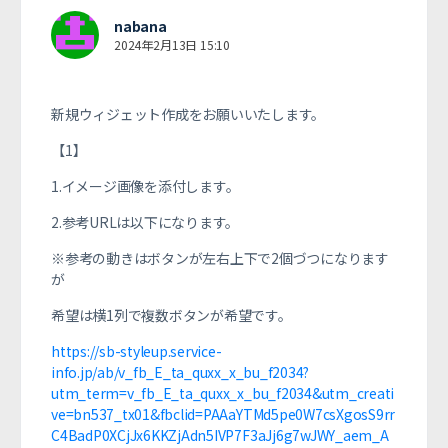
nabana
2024年2月13日 15:10
新規ウィジェット作成をお願いいたします。
【1】
1.イメージ画像を添付します。
2.参考URLは以下になります。
※参考の動きはボタンが左右上下で2個づつになります
が
希望は横1列で複数ボタンが希望です。
https://sb-styleup.service-
info.jp/ab/v_fb_E_ta_quxx_x_bu_f2034?
utm_term=v_fb_E_ta_quxx_x_bu_f2034&utm_creati
ve=bn537_tx01&fbclid=PAAaYTMd5pe0W7csXgosS9rr
C4BadP0XCjJx6KKZjAdn5IVP7F3aJj6g7wJWY_aem_A