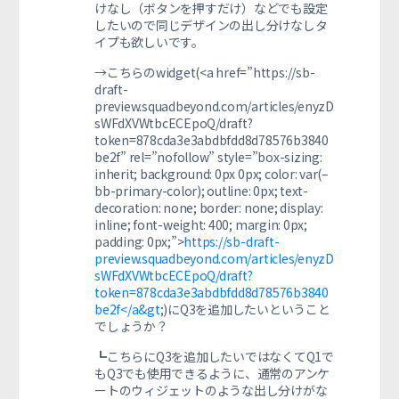
けなし（ボタンを押すだけ）などでも設定
したいので同じデザインの出し分けなしタ
イプも欲しいです。
→こちらのwidget(<a href=”https://sb-
draft-
preview.squadbeyond.com/articles/enyzD
sWFdXVWtbcECEpoQ/draft?
token=878cda3e3abdbfdd8d78576b3840
be2f” rel=”nofollow” style=”box-sizing:
inherit; background: 0px 0px; color: var(–
bb-primary-color); outline: 0px; text-
decoration: none; border: none; display:
inline; font-weight: 400; margin: 0px;
padding: 0px;”>
https://sb-draft-
preview.squadbeyond.com/articles/enyzD
sWFdXVWtbcECEpoQ/draft?
token=878cda3e3abdbfdd8d78576b3840
be2f</a&gt
;)にQ3を追加したいということ
でしょうか？
┗こちらにQ3を追加したいではなくてQ1で
もQ3でも使用できるように、通常のアンケ
ートのウィジェットのような出し分けがな