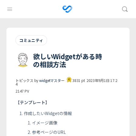
コミュニティ
欲しいWidgetがある時
の相談方法
トピックス by
widgetマスター
3831
pt
2023年9月1日 17:2
4
2147
PV
【テンプレート】
作成したいWidgetの情報
イメージ画像
参考ページのURL