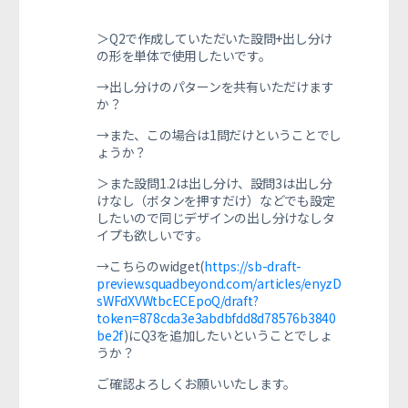
＞Q2で作成していただいた設問+出し分け
の形を単体で使用したいです。
→出し分けのパターンを共有いただけます
か？
→また、この場合は1問だけということでし
ょうか？
＞また設問1.2は出し分け、設問3は出し分
けなし（ボタンを押すだけ）などでも設定
したいので同じデザインの出し分けなしタ
イプも欲しいです。
→こちらのwidget(
https://sb-draft-
preview.squadbeyond.com/articles/enyzD
sWFdXVWtbcECEpoQ/draft?
token=878cda3e3abdbfdd8d78576b3840
be2f
)にQ3を追加したいということでしょ
うか？
ご確認よろしくお願いいたします。