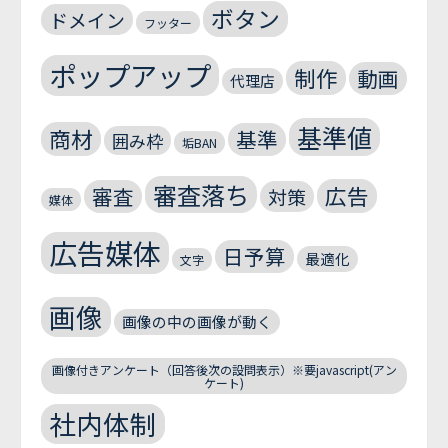
ボタン
ドメイン
フッター
ポップアップ
制作
動画
代理店
基準値
商材
基準
囲み枠
垢BAN
審査落ち
広告
審査
対策
媒体
広告媒体
日予算
最適化
文字
画像
画像の中の画像が動く
画像付きアンケート（回答後次の設問表示）※要javascript(アン
ケート)
社内体制