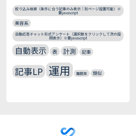
絞り込み検索（条件に合う記事のみ表示｜別ページ設置可能）※
要javascript
美容系
自動応答チャット形式アンケート（選択肢をクリックして次の設
問表示）※要javascript
自動表示
計測
表
記事
運用
記事LP
類似
離脱率