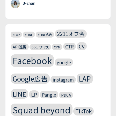
U-chan
2211オフ会
#LAP
#LINE
#LINE広告
CV
CTR
API連携
botアクセス
CPM
Facebook
google
Google広告
LAP
instagram
LINE
LP
Pangle
PDCA
Squad beyond
TikTok