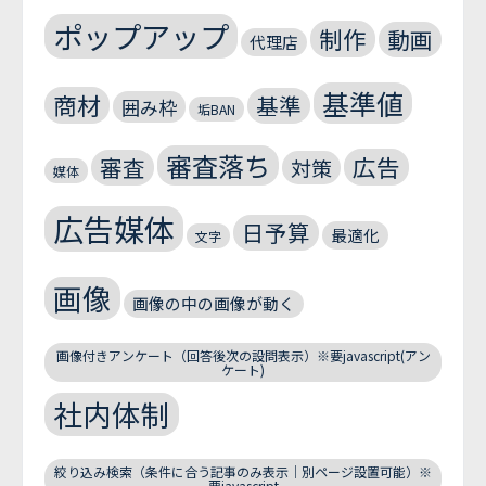
ポップアップ
制作
動画
代理店
基準値
商材
基準
囲み枠
垢BAN
審査落ち
広告
審査
対策
媒体
広告媒体
日予算
最適化
文字
画像
画像の中の画像が動く
画像付きアンケート（回答後次の設問表示）※要javascript(アン
ケート)
社内体制
絞り込み検索（条件に合う記事のみ表示｜別ページ設置可能）※
要javascript