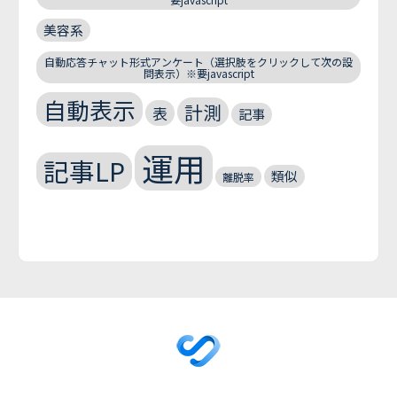
美容系
自動応答チャット形式アンケート（選択肢をクリックして次の設
問表示）※要javascript
自動表示
計測
表
記事
運用
記事LP
類似
離脱率