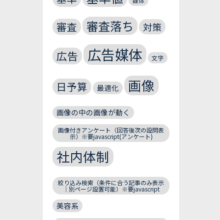
媒体
審査落ち
審査
対策
広告媒体
広告
文字
画像
日予算
最適化
画像の中の画像が動く
画像付きアンケート（回答後次の設問表
示）※要javascript(アンケート)
社内体制
絞り込み検索（条件に合う記事のみ表示
｜別ページ設置可能）※要javascript
美容系