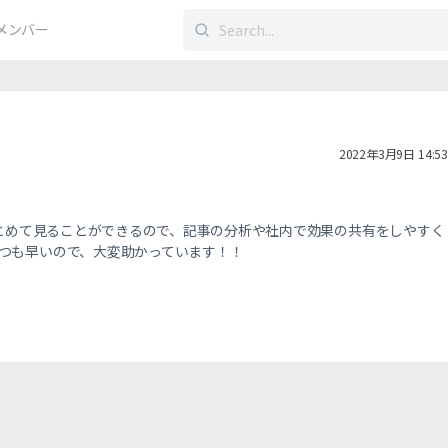
検
メンバー
索
す
る：
2022年3月9日 14:53
まとめて見ることができるので、記事の分析や社内で効果の共有をしやすく
つも早いので、大変助かっています！！