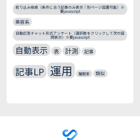
絞り込み検索（条件に合う記事のみ表示｜別ページ設置可能）※
要javascript
美容系
自動応答チャット形式アンケート（選択肢をクリックして次の設
問表示）※要javascript
自動表示
計測
表
記事
運用
記事LP
類似
離脱率