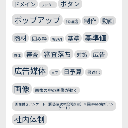
ボタン
ドメイン
フッター
ポップアップ
制作
動画
代理店
基準値
商材
基準
囲み枠
垢BAN
審査落ち
広告
審査
対策
媒体
広告媒体
日予算
最適化
文字
画像
画像の中の画像が動く
画像付きアンケート（回答後次の設問表示）※要javascript(アン
ケート)
社内体制