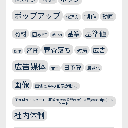
フッター
ポップアップ
制作
動画
代理店
基準値
商材
基準
囲み枠
垢BAN
審査落ち
広告
審査
対策
媒体
広告媒体
日予算
最適化
文字
画像
画像の中の画像が動く
画像付きアンケート（回答後次の設問表示）※要javascript(アン
ケート)
社内体制