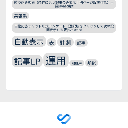
絞り込み検索（条件に合う記事のみ表示｜別ページ設置可能）※
要javascript
美容系
自動応答チャット形式アンケート（選択肢をクリックして次の設
問表示）※要javascript
自動表示
計測
表
記事
運用
記事LP
類似
離脱率