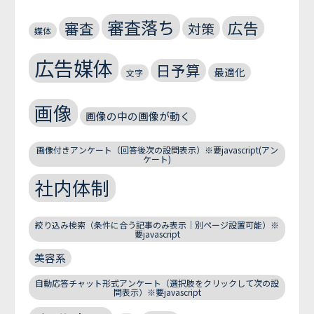
審査落ち
広告
審査
対策
媒体
広告媒体
日予算
最適化
文字
画像
画像の中の画像が動く
画像付きアンケート（回答後次の設問表示）※要javascript(アン
ケート)
社内体制
絞り込み検索（条件に合う記事のみ表示｜別ページ設置可能）※
要javascript
美容系
自動応答チャット形式アンケート（選択肢をクリックして次の設
問表示）※要javascript