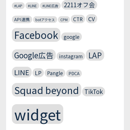
2211オフ会
#LAP
#LINE
#LINE広告
CV
CTR
API連携
botアクセス
CPM
Facebook
google
Google広告
LAP
instagram
LINE
LP
Pangle
PDCA
Squad beyond
TikTok
widget