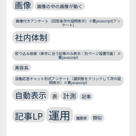
画像
画像の中の画像が動く
画像付きアンケート（回答後次の設問表示）※要javascript(アン
ケート)
社内体制
絞り込み検索（条件に合う記事のみ表示｜別ページ設置可能）※
要javascript
美容系
自動応答チャット形式アンケート（選択肢をクリックして次の設
問表示）※要javascript
自動表示
計測
表
記事
運用
記事LP
類似
離脱率