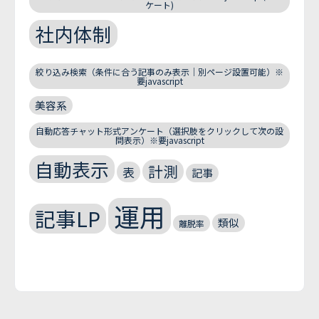
ケート)
社内体制
絞り込み検索（条件に合う記事のみ表示｜別ページ設置可能）※
要javascript
美容系
自動応答チャット形式アンケート（選択肢をクリックして次の設
問表示）※要javascript
自動表示
計測
表
記事
運用
記事LP
類似
離脱率