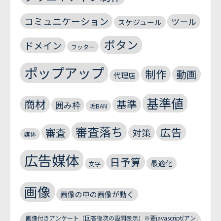
コミュニケーション
ツール
スケジュール
ボタン
ドメイン
フッター
ポップアップ
制作
動画
代理店
基準値
商材
基準
囲み枠
垢BAN
審査落ち
広告
審査
対策
媒体
広告媒体
日予算
最適化
文字
画像
画像の中の画像が動く
画像付きアンケート（回答後次の設問表示）※要javascript(アン