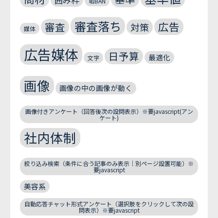
垢BAN
審査落ち
広告
審査
対策
媒体
広告媒体
日予算
最適化
文字
画像
画像の中の画像が動く
画像付きアンケート（回答後次の設問表示）※要javascript(アン
ケート)
社内体制
絞り込み検索（条件に合う記事のみ表示｜別ページ設置可能）※
要javascript
美容系
自動応答チャット形式アンケート（選択肢をクリックして次の設
問表示）※要javascript