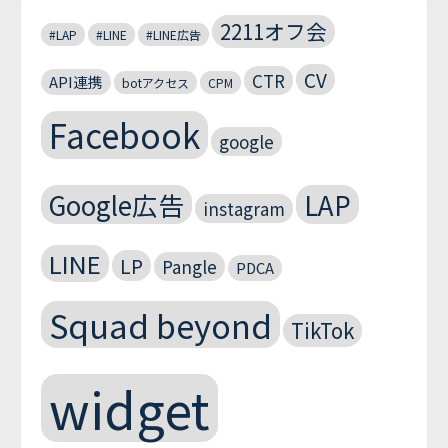
2211オフ会
#LAP
#LINE
#LINE広告
CV
CTR
API連携
botアクセス
CPM
Facebook
google
Google広告
LAP
instagram
LINE
LP
Pangle
PDCA
Squad beyond
TikTok
widget