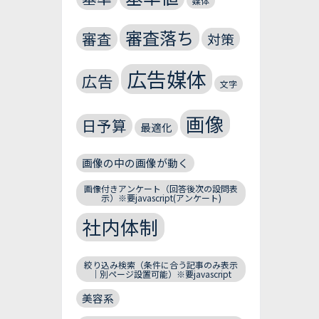
媒体
審査落ち
審査
対策
広告媒体
広告
文字
画像
日予算
最適化
画像の中の画像が動く
画像付きアンケート（回答後次の設問表
示）※要javascript(アンケート)
社内体制
絞り込み検索（条件に合う記事のみ表示
｜別ページ設置可能）※要javascript
美容系