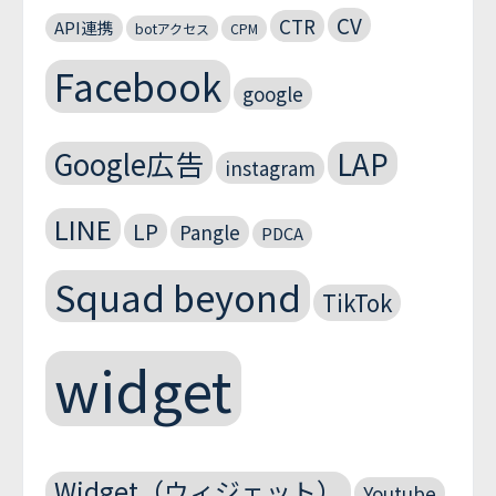
CV
CTR
API連携
botアクセス
CPM
Facebook
google
Google広告
LAP
instagram
LINE
LP
Pangle
PDCA
Squad beyond
TikTok
widget
Widget（ウィジェット）
Youtube