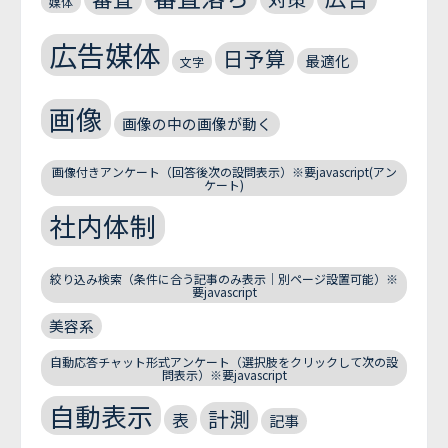
媒体
広告媒体
日予算
最適化
文字
画像
画像の中の画像が動く
画像付きアンケート（回答後次の設問表示）※要javascript(アン
ケート)
社内体制
絞り込み検索（条件に合う記事のみ表示｜別ページ設置可能）※
要javascript
美容系
自動応答チャット形式アンケート（選択肢をクリックして次の設
問表示）※要javascript
自動表示
計測
表
記事