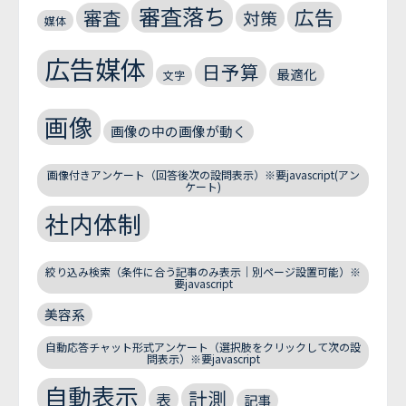
審査落ち
広告
審査
対策
媒体
広告媒体
日予算
最適化
文字
画像
画像の中の画像が動く
画像付きアンケート（回答後次の設問表示）※要javascript(アン
ケート)
社内体制
絞り込み検索（条件に合う記事のみ表示｜別ページ設置可能）※
要javascript
美容系
自動応答チャット形式アンケート（選択肢をクリックして次の設
問表示）※要javascript
自動表示
計測
表
記事