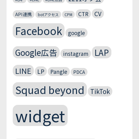
CV
CTR
API連携
botアクセス
CPM
Facebook
google
Google広告
LAP
instagram
LINE
LP
Pangle
PDCA
Squad beyond
TikTok
widget