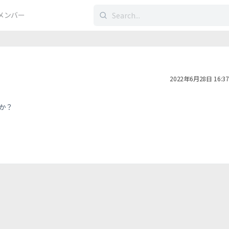
検
メンバー
索
す
る：
2022年6月28日 16:37
か？