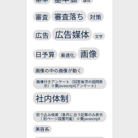
媒体
審査落ち
審査
対策
広告媒体
広告
文字
画像
日予算
最適化
画像の中の画像が動く
画像付きアンケート（回答後次の設問表
示）※要javascript(アンケート)
社内体制
絞り込み検索（条件に合う記事のみ表示
｜別ページ設置可能）※要javascript
美容系