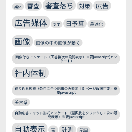
審査落ち
広告
審査
対策
媒体
広告媒体
日予算
最適化
文字
画像
画像の中の画像が動く
画像付きアンケート（回答後次の設問表示）※要javascript(アン
ケート)
社内体制
絞り込み検索（条件に合う記事のみ表示｜別ページ設置可能）※
要javascript
美容系
自動応答チャット形式アンケート（選択肢をクリックして次の設
問表示）※要javascript
自動表示
計測
表
記事