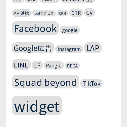
CV
CTR
API連携
botアクセス
CPM
Facebook
google
Google広告
LAP
instagram
LINE
LP
Pangle
PDCA
Squad beyond
TikTok
widget