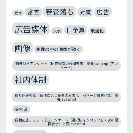
審査落ち
広告
審査
対策
媒体
広告媒体
日予算
最適化
文字
画像
画像の中の画像が動く
画像付きアンケート（回答後次の設問表示）※要javascript(アン
ケート)
社内体制
絞り込み検索（条件に合う記事のみ表示｜別ページ設置可能）※
要javascript
美容系
自動応答チャット形式アンケート（選択肢をクリックして次の設
問表示）※要javascript