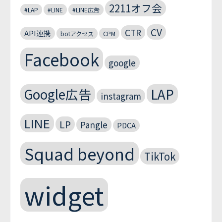
2211オフ会
#LAP
#LINE
#LINE広告
CV
CTR
API連携
botアクセス
CPM
Facebook
google
Google広告
LAP
instagram
LINE
LP
Pangle
PDCA
Squad beyond
TikTok
widget