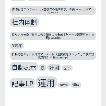
画像付きアンケート（回答後次の設問表示）※要javascript(アン
ケート)
社内体制
絞り込み検索（条件に合う記事のみ表示｜別ページ設置可能）※
要javascript
美容系
自動応答チャット形式アンケート（選択肢をクリックして次の設
問表示）※要javascript
自動表示
計測
表
記事
運用
記事LP
類似
離脱率