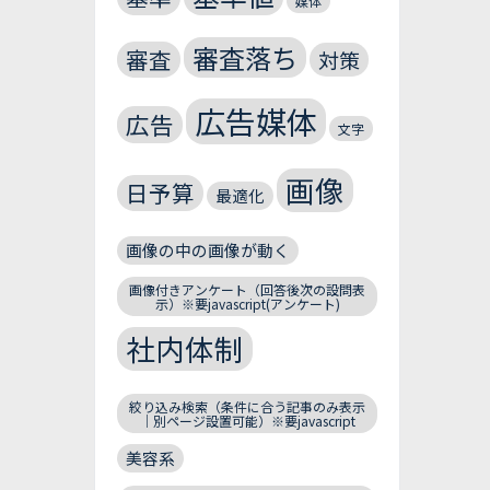
媒体
審査落ち
審査
対策
広告媒体
広告
文字
画像
日予算
最適化
画像の中の画像が動く
画像付きアンケート（回答後次の設問表
示）※要javascript(アンケート)
社内体制
絞り込み検索（条件に合う記事のみ表示
｜別ページ設置可能）※要javascript
美容系