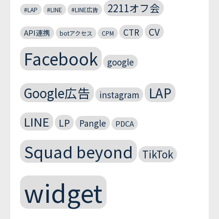
2211オフ会
#LAP
#LINE
#LINE広告
CV
CTR
API連携
botアクセス
CPM
Facebook
google
Google広告
LAP
instagram
LINE
LP
Pangle
PDCA
Squad beyond
TikTok
widget