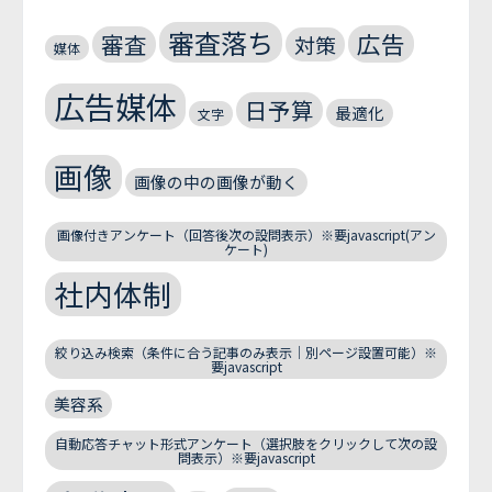
審査落ち
広告
審査
対策
媒体
広告媒体
日予算
最適化
文字
画像
画像の中の画像が動く
画像付きアンケート（回答後次の設問表示）※要javascript(アン
ケート)
社内体制
絞り込み検索（条件に合う記事のみ表示｜別ページ設置可能）※
要javascript
美容系
自動応答チャット形式アンケート（選択肢をクリックして次の設
問表示）※要javascript