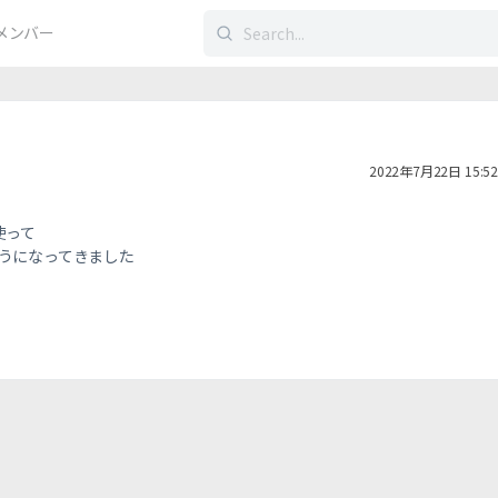
検
メンバー
索
す
る：
2022年7月22日 15:52
使って
うになってきました