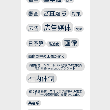
媒体
審査落ち
審査
対策
広告媒体
広告
文字
画像
日予算
最適化
画像の中の画像が動く
画像付きアンケート（回答後次の設問表
示）※要javascript(アンケート)
社内体制
絞り込み検索（条件に合う記事のみ表示
｜別ページ設置可能）※要javascript
美容系