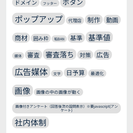
ボタン
ドメイン
フッター
ポップアップ
制作
動画
代理店
基準値
商材
基準
囲み枠
垢BAN
審査落ち
広告
審査
対策
媒体
広告媒体
日予算
最適化
文字
画像
画像の中の画像が動く
画像付きアンケート（回答後次の設問表示）※要javascript(アン
ケート)
社内体制