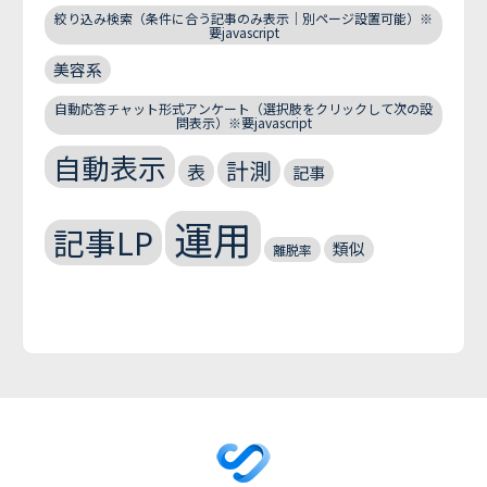
絞り込み検索（条件に合う記事のみ表示｜別ページ設置可能）※
要javascript
美容系
自動応答チャット形式アンケート（選択肢をクリックして次の設
問表示）※要javascript
自動表示
計測
表
記事
運用
記事LP
類似
離脱率