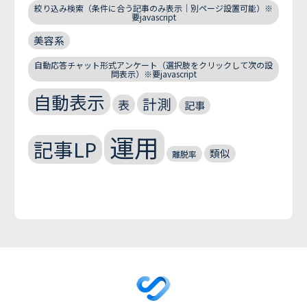
絞り込み検索（条件に合う記事のみ表示｜別ページ設置可能）※
要javascript
美容系
自動応答チャット形式アンケート（選択肢をクリックして次の設
問表示）※要javascript
自動表示
計測
表
記事
運用
記事LP
類似
離脱率