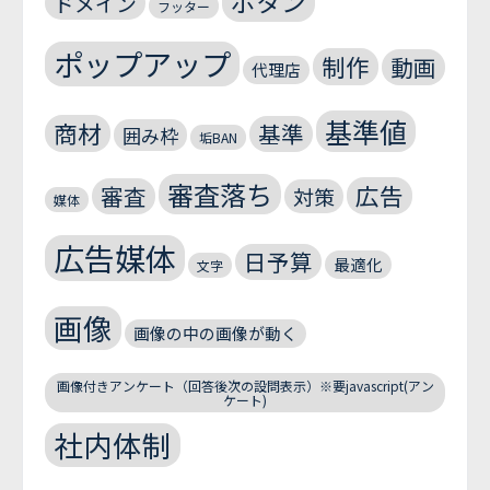
ボタン
ドメイン
フッター
ポップアップ
制作
動画
代理店
基準値
商材
基準
囲み枠
垢BAN
審査落ち
広告
審査
対策
媒体
広告媒体
日予算
最適化
文字
画像
画像の中の画像が動く
画像付きアンケート（回答後次の設問表示）※要javascript(アン
ケート)
社内体制