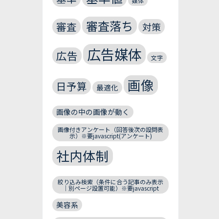
媒体
審査落ち
審査
対策
広告媒体
広告
文字
画像
日予算
最適化
画像の中の画像が動く
画像付きアンケート（回答後次の設問表
示）※要javascript(アンケート)
社内体制
絞り込み検索（条件に合う記事のみ表示
｜別ページ設置可能）※要javascript
美容系