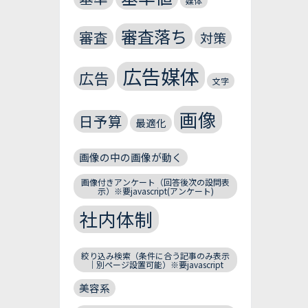
媒体
審査落ち
審査
対策
広告媒体
広告
文字
画像
日予算
最適化
画像の中の画像が動く
画像付きアンケート（回答後次の設問表
示）※要javascript(アンケート)
社内体制
絞り込み検索（条件に合う記事のみ表示
｜別ページ設置可能）※要javascript
美容系