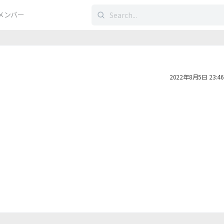
検
メンバー
索
す
る：
2022年8月5日 23:46