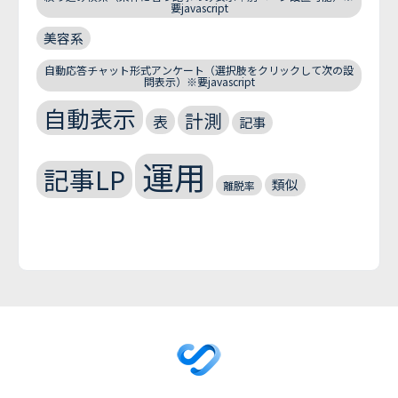
要javascript
美容系
自動応答チャット形式アンケート（選択肢をクリックして次の設
問表示）※要javascript
自動表示
計測
表
記事
運用
記事LP
類似
離脱率