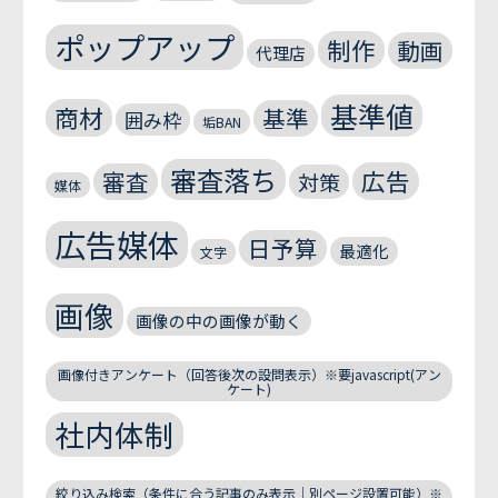
ポップアップ
制作
動画
代理店
基準値
商材
基準
囲み枠
垢BAN
審査落ち
広告
審査
対策
媒体
広告媒体
日予算
最適化
文字
画像
画像の中の画像が動く
画像付きアンケート（回答後次の設問表示）※要javascript(アン
ケート)
社内体制
絞り込み検索（条件に合う記事のみ表示｜別ページ設置可能）※