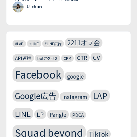
U-chan
2211オフ会
#LAP
#LINE
#LINE広告
CV
CTR
API連携
botアクセス
CPM
Facebook
google
Google広告
LAP
instagram
LINE
LP
Pangle
PDCA
Squad beyond
TikTok