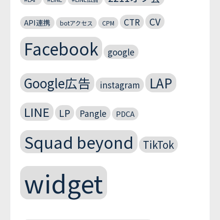
CV
CTR
API連携
botアクセス
CPM
Facebook
google
Google広告
LAP
instagram
LINE
LP
Pangle
PDCA
Squad beyond
TikTok
widget