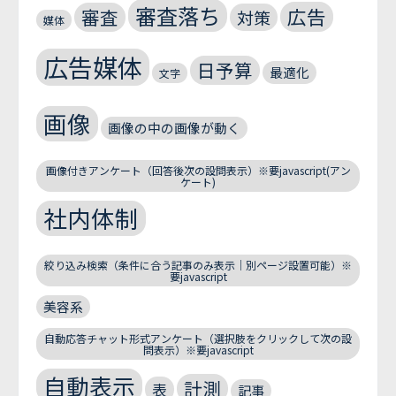
審査落ち
広告
審査
対策
媒体
広告媒体
日予算
最適化
文字
画像
画像の中の画像が動く
画像付きアンケート（回答後次の設問表示）※要javascript(アン
ケート)
社内体制
絞り込み検索（条件に合う記事のみ表示｜別ページ設置可能）※
要javascript
美容系
自動応答チャット形式アンケート（選択肢をクリックして次の設
問表示）※要javascript
自動表示
計測
表
記事