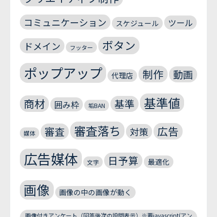
コミュニケーション
ツール
スケジュール
ボタン
ドメイン
フッター
ポップアップ
制作
動画
代理店
基準値
商材
基準
囲み枠
垢BAN
審査落ち
広告
審査
対策
媒体
広告媒体
日予算
最適化
文字
画像
画像の中の画像が動く
画像付きアンケート（回答後次の設問表示）※要javascript(アン