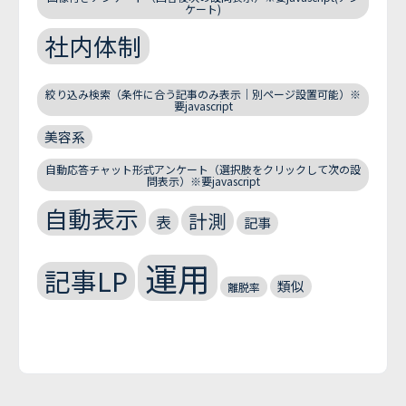
ケート)
社内体制
絞り込み検索（条件に合う記事のみ表示｜別ページ設置可能）※
要javascript
美容系
自動応答チャット形式アンケート（選択肢をクリックして次の設
問表示）※要javascript
自動表示
計測
表
記事
運用
記事LP
類似
離脱率