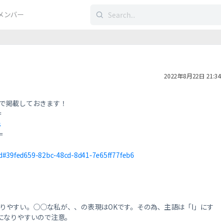
検
メンバー
索
す
る：
2022年8月22日 21:34
で掲載しておきます！
=
s
=
d#39fed659-82bc-48cd-8d41-7e65ff77feb6
りやすい。○○な私が、、の表現はOKです。その為、主語は「I」にす
反になりやすいので注意。