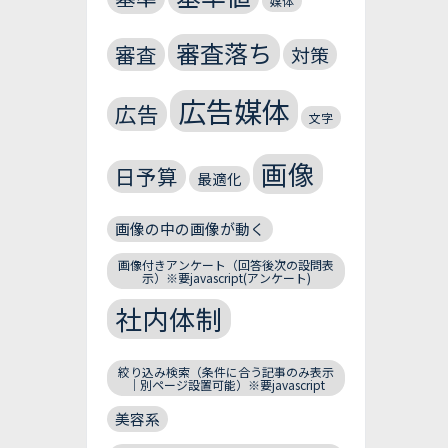
媒体
審査落ち
審査
対策
広告媒体
広告
文字
画像
日予算
最適化
画像の中の画像が動く
画像付きアンケート（回答後次の設問表
示）※要javascript(アンケート)
社内体制
絞り込み検索（条件に合う記事のみ表示
｜別ページ設置可能）※要javascript
美容系