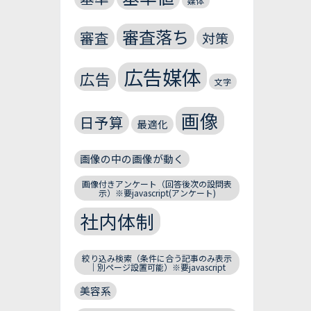
媒体
審査落ち
審査
対策
広告媒体
広告
文字
画像
日予算
最適化
画像の中の画像が動く
画像付きアンケート（回答後次の設問表
示）※要javascript(アンケート)
社内体制
絞り込み検索（条件に合う記事のみ表示
｜別ページ設置可能）※要javascript
美容系