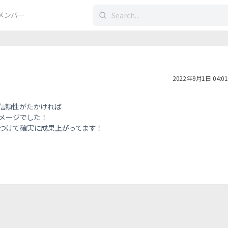
検
メンバー
索
す
る：
2022年9月1日 04:01
信頼性がたかければ
イメージでした！
つけて確実に成果上がってます！