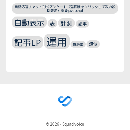
自動応答チャット形式アンケート（選択肢をクリックして次の設
問表示）※要javascript
自動表示
計測
表
記事
運用
記事LP
類似
離脱率
© 2026 - Squad voice