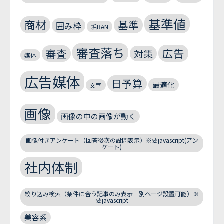
基準値
商材
基準
囲み枠
垢BAN
審査落ち
広告
審査
対策
媒体
広告媒体
日予算
最適化
文字
画像
画像の中の画像が動く
画像付きアンケート（回答後次の設問表示）※要javascript(アン
ケート)
社内体制
絞り込み検索（条件に合う記事のみ表示｜別ページ設置可能）※
要javascript
美容系