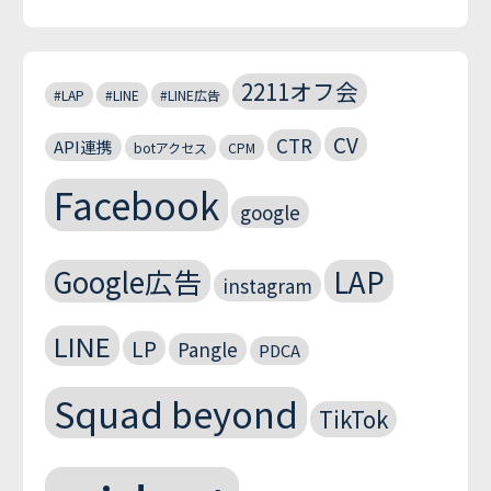
2211オフ会
#LAP
#LINE
#LINE広告
CV
CTR
API連携
botアクセス
CPM
Facebook
google
Google広告
LAP
instagram
LINE
LP
Pangle
PDCA
Squad beyond
TikTok