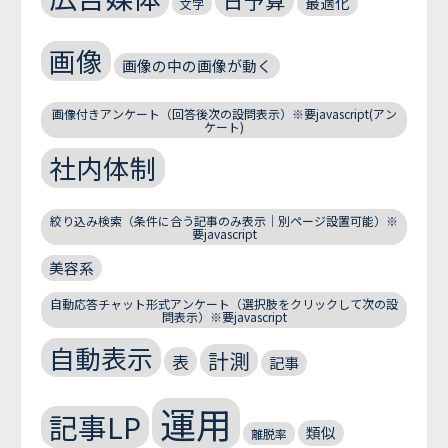
日予算
最適化
文字
画像
画像の中の画像が動く
画像付きアンケート（回答後次の設問表示）※要javascript(アン
ケート)
社内体制
絞り込み検索（条件に合う記事のみ表示｜別ページ設置可能）※
要javascript
美容系
自動応答チャット形式アンケート（選択肢をクリックして次の設
問表示）※要javascript
自動表示
計測
表
記事
運用
記事LP
類似
離脱率