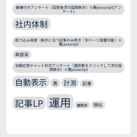
画像付きアンケート（回答後次の設問表示）※要javascript(アン
ケート)
社内体制
絞り込み検索（条件に合う記事のみ表示｜別ページ設置可能）※
要javascript
美容系
自動応答チャット形式アンケート（選択肢をクリックして次の設
問表示）※要javascript
自動表示
計測
表
記事
運用
記事LP
類似
離脱率