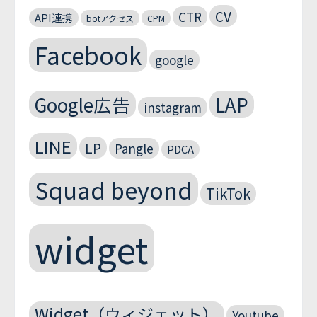
CV
CTR
API連携
botアクセス
CPM
Facebook
google
Google広告
LAP
instagram
LINE
LP
Pangle
PDCA
Squad beyond
TikTok
widget
Widget（ウィジェット）
Youtube