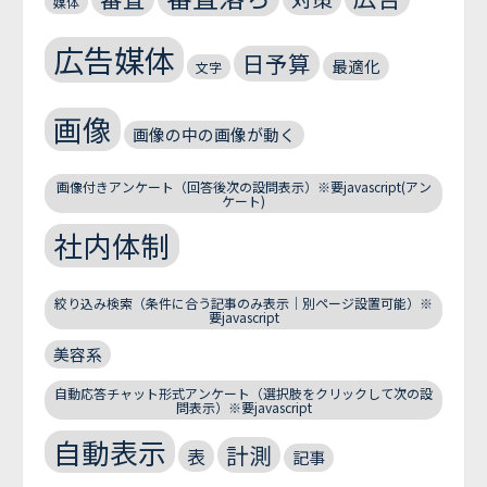
媒体
広告媒体
日予算
最適化
文字
画像
画像の中の画像が動く
画像付きアンケート（回答後次の設問表示）※要javascript(アン
ケート)
社内体制
絞り込み検索（条件に合う記事のみ表示｜別ページ設置可能）※
要javascript
美容系
自動応答チャット形式アンケート（選択肢をクリックして次の設
問表示）※要javascript
自動表示
計測
表
記事