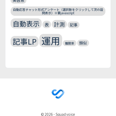
美容系
自動応答チャット形式アンケート（選択肢をクリックして次の設
問表示）※要javascript
自動表示
計測
表
記事
運用
記事LP
類似
離脱率
© 2026 - Squad voice