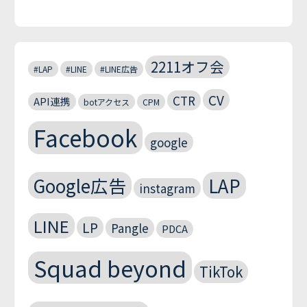
2211オフ会
#LAP
#LINE
#LINE広告
CV
CTR
API連携
botアクセス
CPM
Facebook
google
Google広告
LAP
instagram
LINE
LP
Pangle
PDCA
Squad beyond
TikTok