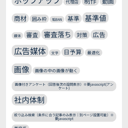
ポップアップ
制作
動画
代理店
基準値
商材
基準
囲み枠
垢BAN
審査落ち
広告
審査
対策
媒体
広告媒体
日予算
最適化
文字
画像
画像の中の画像が動く
画像付きアンケート（回答後次の設問表示）※要javascript(アン
ケート)
社内体制
絞り込み検索（条件に合う記事のみ表示｜別ページ設置可能）※
要javascript