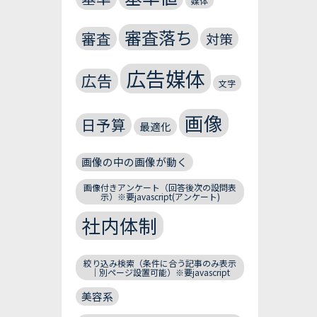
媒体
審査落ち
審査
対策
広告媒体
広告
文字
画像
日予算
最適化
画像の中の画像が動く
画像付きアンケート（回答後次の設問表
示）※要javascript(アンケート)
社内体制
絞り込み検索（条件に合う記事のみ表示
｜別ページ設置可能）※要javascript
美容系