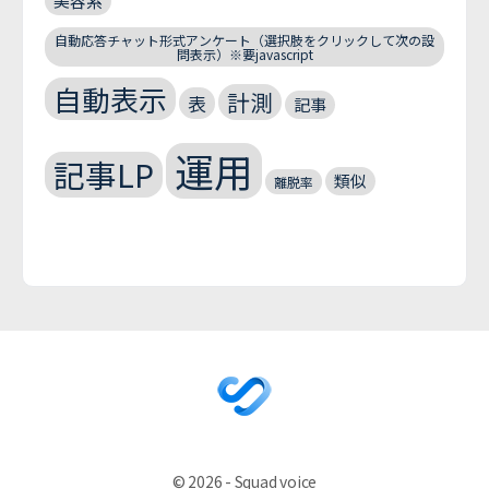
美容系
自動応答チャット形式アンケート（選択肢をクリックして次の設
問表示）※要javascript
自動表示
計測
表
記事
運用
記事LP
類似
離脱率
© 2026 - Squad voice