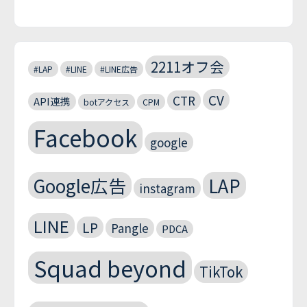
2211オフ会
#LAP
#LINE
#LINE広告
CV
CTR
API連携
botアクセス
CPM
Facebook
google
Google広告
LAP
instagram
LINE
LP
Pangle
PDCA
Squad beyond
TikTok