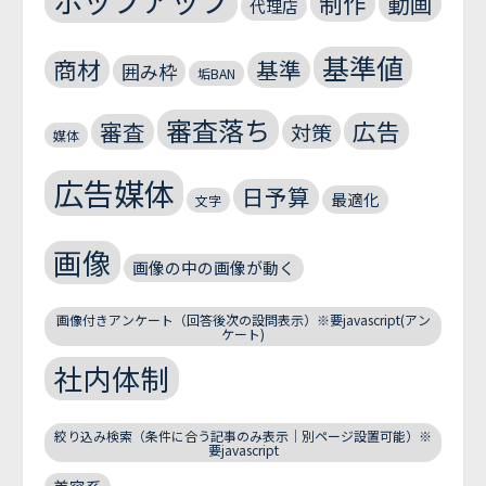
ポップアップ
制作
動画
代理店
基準値
商材
基準
囲み枠
垢BAN
審査落ち
広告
審査
対策
媒体
広告媒体
日予算
最適化
文字
画像
画像の中の画像が動く
画像付きアンケート（回答後次の設問表示）※要javascript(アン
ケート)
社内体制
絞り込み検索（条件に合う記事のみ表示｜別ページ設置可能）※
要javascript