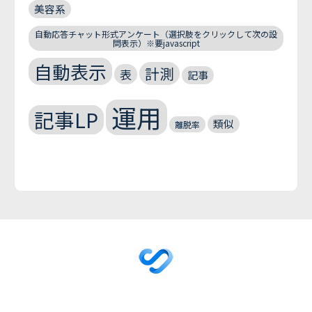
美容系
自動応答チャット形式アンケート（選択肢をクリックして次の設
問表示）※要javascript
自動表示
計測
表
記事
運用
記事LP
類似
離脱率