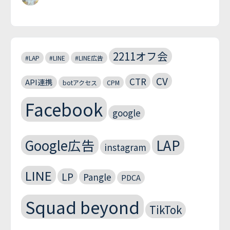
2211オフ会
#LAP
#LINE
#LINE広告
CV
CTR
API連携
botアクセス
CPM
Facebook
google
Google広告
LAP
instagram
LINE
LP
Pangle
PDCA
Squad beyond
TikTok