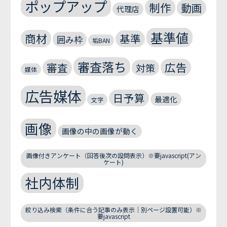
ポップアップ
制作
動画
代理店
基準値
商材
基準
囲み枠
垢BAN
審査落ち
広告
審査
対策
媒体
広告媒体
日予算
最適化
文字
画像
画像の中の画像が動く
画像付きアンケート（回答後次の設問表示）※要javascript(アン
ケート)
社内体制
絞り込み検索（条件に合う記事のみ表示｜別ページ設置可能）※
要javascript