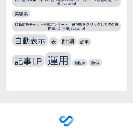
要javascript
美容系
自動応答チャット形式アンケート（選択肢をクリックして次の設
問表示）※要javascript
自動表示
計測
表
記事
運用
記事LP
類似
離脱率