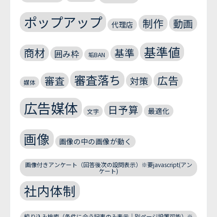
ポップアップ
制作
動画
代理店
基準値
商材
基準
囲み枠
垢BAN
審査落ち
広告
審査
対策
媒体
広告媒体
日予算
最適化
文字
画像
画像の中の画像が動く
画像付きアンケート（回答後次の設問表示）※要javascript(アン
ケート)
社内体制
絞り込み検索（条件に合う記事のみ表示｜別ページ設置可能）※