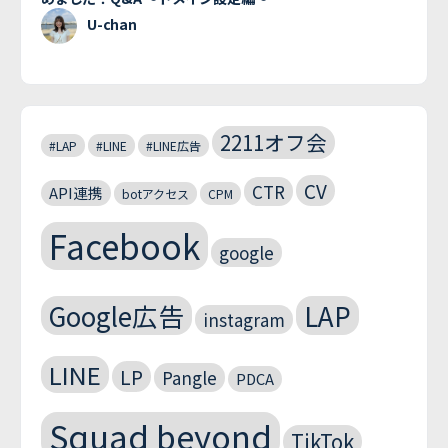
U-chan
2211オフ会
#LAP
#LINE
#LINE広告
CV
CTR
API連携
botアクセス
CPM
Facebook
google
Google広告
LAP
instagram
LINE
LP
Pangle
PDCA
Squad beyond
TikTok