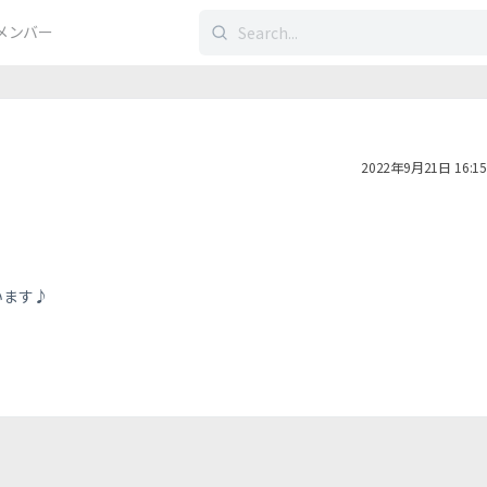
検
メンバー
索
す
る：
2022年9月21日 16:15
います♪