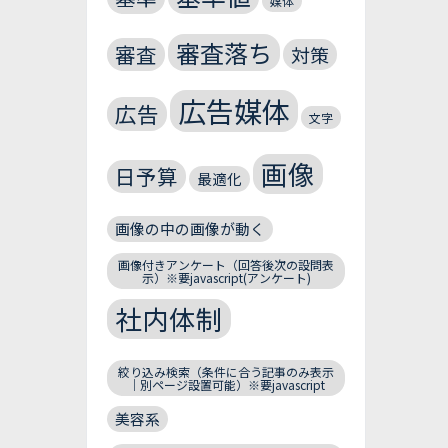
媒体
審査落ち
審査
対策
広告媒体
広告
文字
画像
日予算
最適化
画像の中の画像が動く
画像付きアンケート（回答後次の設問表
示）※要javascript(アンケート)
社内体制
絞り込み検索（条件に合う記事のみ表示
｜別ページ設置可能）※要javascript
美容系