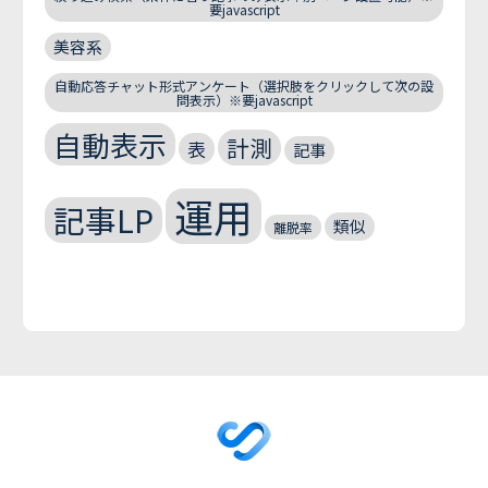
要javascript
美容系
自動応答チャット形式アンケート（選択肢をクリックして次の設
問表示）※要javascript
自動表示
計測
表
記事
運用
記事LP
類似
離脱率