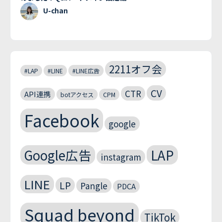
U-chan
2211オフ会
#LAP
#LINE
#LINE広告
CV
CTR
API連携
botアクセス
CPM
Facebook
google
Google広告
LAP
instagram
LINE
LP
Pangle
PDCA
Squad beyond
TikTok