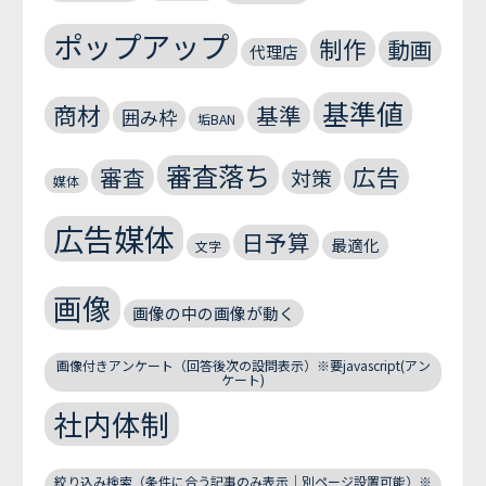
ポップアップ
制作
動画
代理店
基準値
商材
基準
囲み枠
垢BAN
審査落ち
広告
審査
対策
媒体
広告媒体
日予算
最適化
文字
画像
画像の中の画像が動く
画像付きアンケート（回答後次の設問表示）※要javascript(アン
ケート)
社内体制
絞り込み検索（条件に合う記事のみ表示｜別ページ設置可能）※