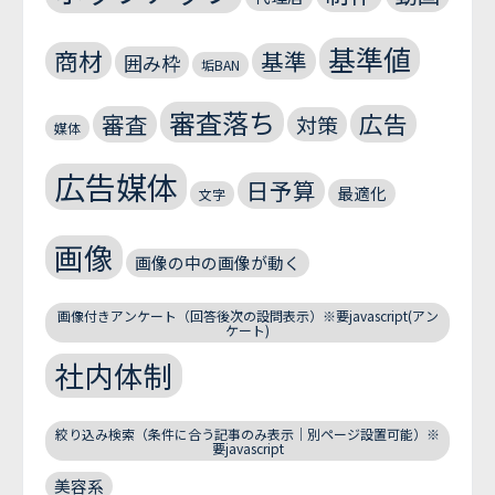
基準値
商材
基準
囲み枠
垢BAN
審査落ち
広告
審査
対策
媒体
広告媒体
日予算
最適化
文字
画像
画像の中の画像が動く
画像付きアンケート（回答後次の設問表示）※要javascript(アン
ケート)
社内体制
絞り込み検索（条件に合う記事のみ表示｜別ページ設置可能）※
要javascript
美容系