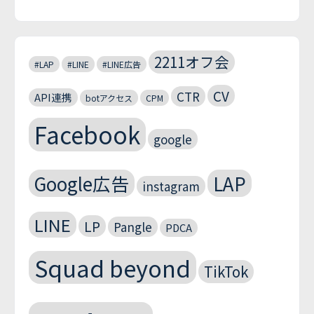
2211オフ会
#LAP
#LINE
#LINE広告
CV
CTR
API連携
botアクセス
CPM
Facebook
google
Google広告
LAP
instagram
LINE
LP
Pangle
PDCA
Squad beyond
TikTok