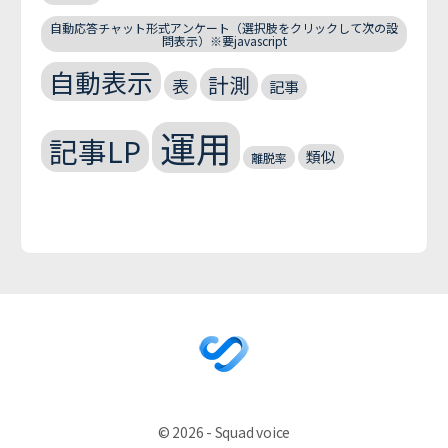
自動応答チャット形式アンケート（選択肢をクリックして次の設
問表示）※要javascript
自動表示
計測
表
記事
運用
記事LP
類似
離脱率
© 2026 - Squad voice