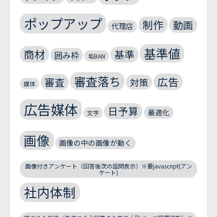
ポップアップ
制作
動画
代理店
基準値
商材
基準
囲み枠
垢BAN
審査落ち
広告
審査
対策
媒体
広告媒体
日予算
最適化
文字
画像
画像の中の画像が動く
画像付きアンケート（回答後次の設問表示）※要javascript(アン
ケート)
社内体制