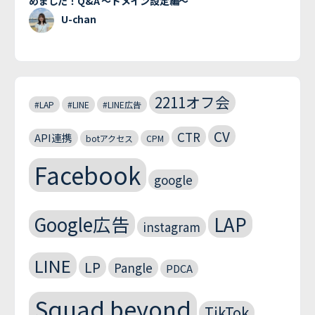
めました！Q&A 〜ドメイン設定編〜
U-chan
2211オフ会
#LAP
#LINE
#LINE広告
CV
CTR
API連携
botアクセス
CPM
Facebook
google
Google広告
LAP
instagram
LINE
LP
Pangle
PDCA
Squad beyond
TikTok