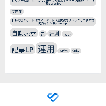
絞り込み検索（条件に合う記事のみ表示｜別ページ設置可能）※
要javascript
美容系
自動応答チャット形式アンケート（選択肢をクリックして次の設
問表示）※要javascript
自動表示
計測
表
記事
運用
記事LP
類似
離脱率