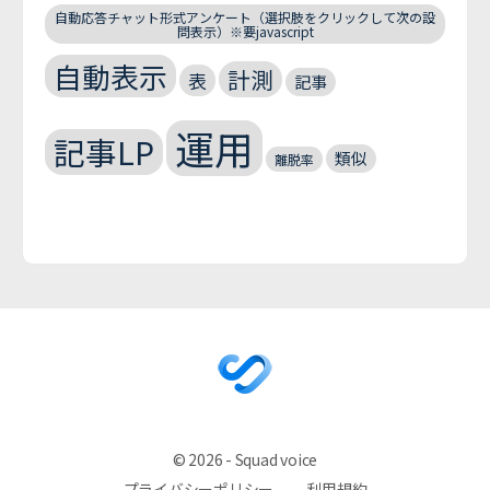
自動応答チャット形式アンケート（選択肢をクリックして次の設
問表示）※要javascript
自動表示
計測
表
記事
運用
記事LP
類似
離脱率
© 2026 - Squad voice
プライバシーポリシー
利用規約