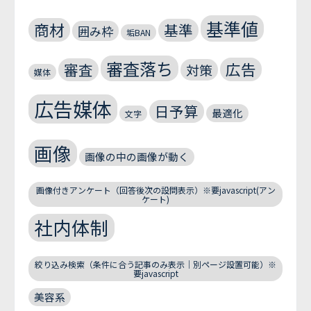
基準値
商材
基準
囲み枠
垢BAN
審査落ち
広告
審査
対策
媒体
広告媒体
日予算
最適化
文字
画像
画像の中の画像が動く
画像付きアンケート（回答後次の設問表示）※要javascript(アン
ケート)
社内体制
絞り込み検索（条件に合う記事のみ表示｜別ページ設置可能）※
要javascript
美容系