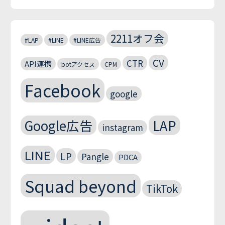
2211オフ会
#LAP
#LINE
#LINE広告
CV
CTR
API連携
botアクセス
CPM
Facebook
google
Google広告
LAP
instagram
LINE
LP
Pangle
PDCA
Squad beyond
TikTok