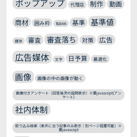
ポップアップ
制作
動画
代理店
基準値
商材
基準
囲み枠
垢BAN
審査落ち
広告
審査
対策
媒体
広告媒体
日予算
最適化
文字
画像
画像の中の画像が動く
画像付きアンケート（回答後次の設問表示）※要javascript(アン
ケート)
社内体制
絞り込み検索（条件に合う記事のみ表示｜別ページ設置可能）※
要javascript