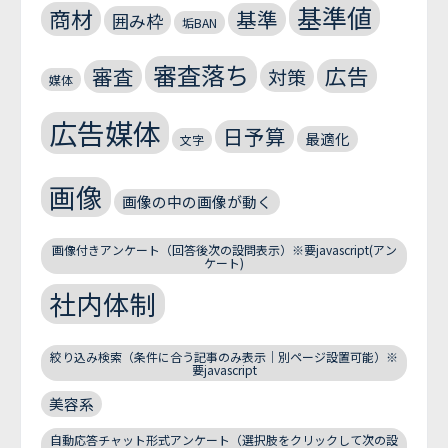
基準値
商材
基準
囲み枠
垢BAN
審査落ち
広告
審査
対策
媒体
広告媒体
日予算
最適化
文字
画像
画像の中の画像が動く
画像付きアンケート（回答後次の設問表示）※要javascript(アン
ケート)
社内体制
絞り込み検索（条件に合う記事のみ表示｜別ページ設置可能）※
要javascript
美容系
自動応答チャット形式アンケート（選択肢をクリックして次の設