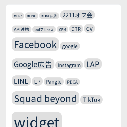
2211オフ会
#LAP
#LINE
#LINE広告
CV
CTR
API連携
botアクセス
CPM
Facebook
google
Google広告
LAP
instagram
LINE
LP
Pangle
PDCA
Squad beyond
TikTok
widget