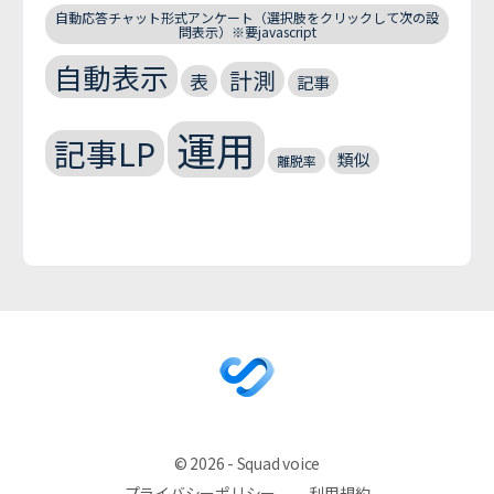
自動応答チャット形式アンケート（選択肢をクリックして次の設
問表示）※要javascript
自動表示
計測
表
記事
運用
記事LP
類似
離脱率
© 2026 - Squad voice
プライバシーポリシー
利用規約