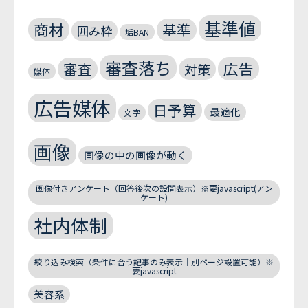
基準値
商材
基準
囲み枠
垢BAN
審査落ち
広告
審査
対策
媒体
広告媒体
日予算
最適化
文字
画像
画像の中の画像が動く
画像付きアンケート（回答後次の設問表示）※要javascript(アン
ケート)
社内体制
絞り込み検索（条件に合う記事のみ表示｜別ページ設置可能）※
要javascript
美容系