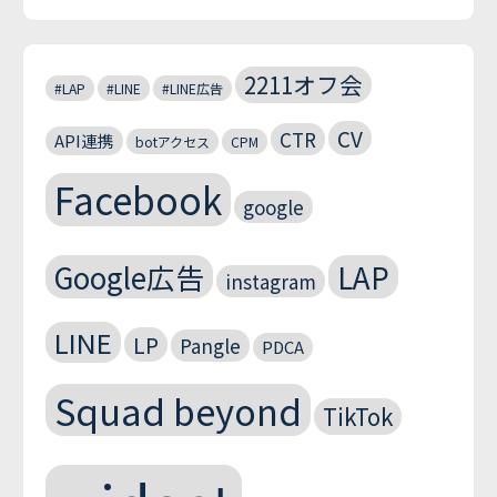
2211オフ会
#LAP
#LINE
#LINE広告
CV
CTR
API連携
botアクセス
CPM
Facebook
google
Google広告
LAP
instagram
LINE
LP
Pangle
PDCA
Squad beyond
TikTok