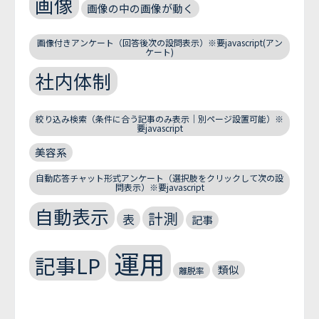
画像
画像の中の画像が動く
画像付きアンケート（回答後次の設問表示）※要javascript(アン
ケート)
社内体制
絞り込み検索（条件に合う記事のみ表示｜別ページ設置可能）※
要javascript
美容系
自動応答チャット形式アンケート（選択肢をクリックして次の設
問表示）※要javascript
自動表示
計測
表
記事
運用
記事LP
類似
離脱率