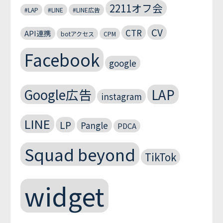
2211オフ会
#LAP
#LINE
#LINE広告
CV
CTR
API連携
botアクセス
CPM
Facebook
google
Google広告
LAP
instagram
LINE
LP
Pangle
PDCA
Squad beyond
TikTok
widget