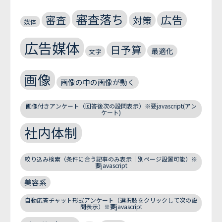
審査落ち
広告
審査
対策
媒体
広告媒体
日予算
最適化
文字
画像
画像の中の画像が動く
画像付きアンケート（回答後次の設問表示）※要javascript(アン
ケート)
社内体制
絞り込み検索（条件に合う記事のみ表示｜別ページ設置可能）※
要javascript
美容系
自動応答チャット形式アンケート（選択肢をクリックして次の設
問表示）※要javascript