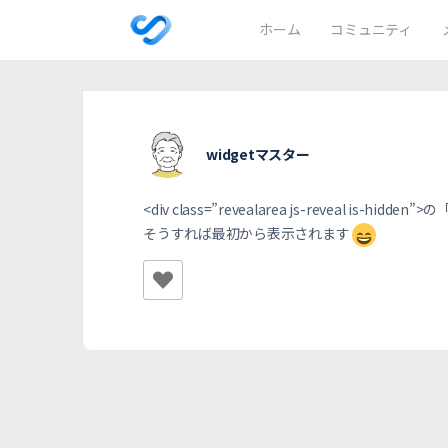
ホーム
コミュニティ
widgetマスター
<div class=”revealarea js-reveal is-hi
そうすれば最初から表示されます