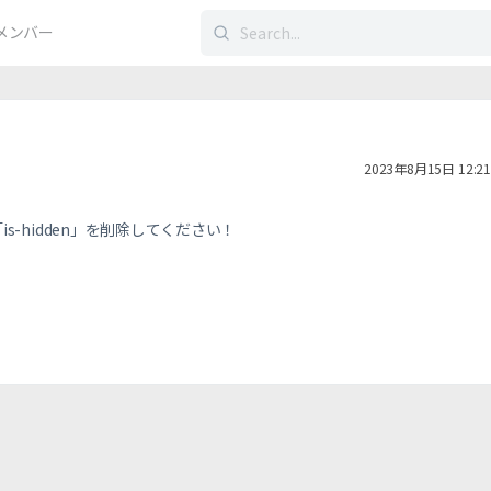
検
メンバー
索
す
る：
2023年8月15日 12:21
dden”>の「is-hidden」を削除してください！