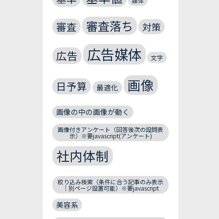
媒体
審査落ち
審査
対策
広告媒体
広告
文字
画像
日予算
最適化
画像の中の画像が動く
画像付きアンケート（回答後次の設問表
示）※要javascript(アンケート)
社内体制
絞り込み検索（条件に合う記事のみ表示
｜別ページ設置可能）※要javascript
美容系