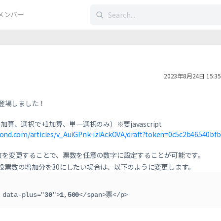
検
メンバー
索
す
る：
2023年8月24日 15:35
tが登場しました！
算、選択で+1加算、単一選択のみ）※要javascript
eyond.com/articles/v_AuiGPnk-izIAckOVA/draft?token=0c5c2b46540bfb
数を変更することで、票数を任意の数字に設定することが可能です。
の投票数の増加分を30にしたい場合は、以下のように変更します。
 data-plus="
30
">
1,500
</span>票</p>