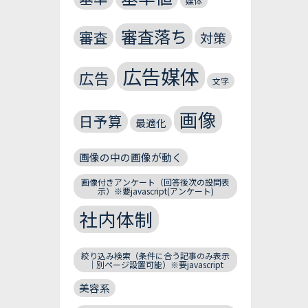
媒体
審査落ち
審査
対策
広告媒体
広告
文字
画像
日予算
最適化
画像の中の画像が動く
画像付きアンケート（回答後次の設問表
示）※要javascript(アンケート)
社内体制
絞り込み検索（条件に合う記事のみ表示
｜別ページ設置可能）※要javascript
美容系